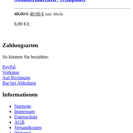
Ursprünglicher
Aktueller
48,60
€
40,00
€
inkl. MwSt.
Preis
Preis
8,89 €/L
war:
ist:
48,60 €
40,00 €.
Nach
oben
Zahlungsarten
So können Sie bezahlen:
PayPal
Vorkasse
Auf Rechnung
Bar bei Abholung
Informationen
Startseite
Impressum
Datenschutz
AGB
Versandkosten
Widerruf