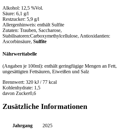
Alkohol:
12,5 %Vol.
Säure:
6,1 g/l
Restzucker:
5,9 g/l
Allergenhinweis:
enthält Sulfite
Zutaten:
Trauben, Saccharose,
Stabilisatoren:Carboxymethylcellulose
, Antioxidantien:
Ascorbinsäure,
Sulfite
Nährwerttabelle
(Angaben je 100ml): enthält geringfügige Mengen an Fett,
ungesättigten Fettsäuren, Eiweißen und Salz
Brennwert:
320 kJ / 77 kcal
Kohlenhydrate:
1,5
davon Zucker
0,6
Zusätzliche Informationen
Jahrgang
2025