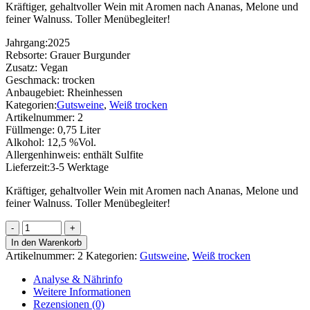
Kräftiger, gehaltvoller Wein mit Aromen nach Ananas, Melone und
feiner Walnuss. Toller Menübegleiter!
Jahrgang:
2025
Rebsorte:
Grauer Burgunder
Zusatz:
Vegan
Geschmack:
trocken
Anbaugebiet:
Rheinhessen
Kategorien:
Gutsweine
,
Weiß trocken
Artikelnummer:
2
Füllmenge:
0,75 Liter
Alkohol:
12,5 %Vol.
Allergenhinweis:
enthält Sulfite
Lieferzeit:
3-5 Werktage
Kräftiger, gehaltvoller Wein mit Aromen nach Ananas, Melone und
feiner Walnuss. Toller Menübegleiter!
Grauer
Burgunder
In den Warenkorb
Menge
Artikelnummer:
2
Kategorien:
Gutsweine
,
Weiß trocken
Analyse & Nährinfo
Weitere Informationen
Rezensionen (0)